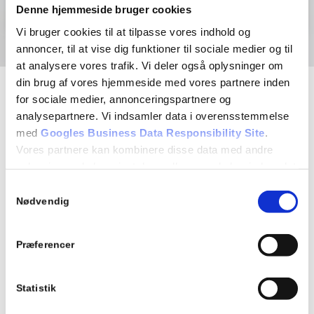
Denne hjemmeside bruger cookies
Vi bruger cookies til at tilpasse vores indhold og
annoncer, til at vise dig funktioner til sociale medier og til
at analysere vores trafik. Vi deler også oplysninger om
din brug af vores hjemmeside med vores partnere inden
for sociale medier, annonceringspartnere og
Kontakt
analysepartnere. Vi indsamler data i overensstemmelse
med
Googles Business Data Responsibility Site
.
Anlægsgartner Morten Vind
Vores partnere kan kombinere disse data med andre
Teglværksvej 1
oplysninger, du har givet dem, eller som de har indsamlet
4681 Herfølge
fra din brug af deres tjenester.
Samtykkevalg
CVR: 42333573
Nødvendig
22 11 63 93
Se Cookie & Privatlivspolitik
her
Send mail
Præferencer
Medlem af
Statistik